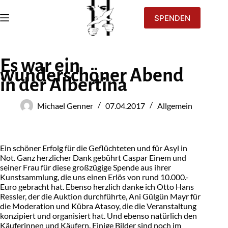
SPENDEN
Es war ein
wunderschöner Abend
in der Albertina
Michael Genner
07.04.2017
Allgemein
Ein schöner Erfolg für die Geflüchteten und für Asyl in
Not. Ganz herzlicher Dank gebührt Caspar Einem und
seiner Frau für diese großzügige Spende aus ihrer
Kunstsammlung, die uns einen Erlös von rund 10.000.-
Euro gebracht hat. Ebenso herzlich danke ich Otto Hans
Ressler, der die Auktion durchführte, Ani Gülgün Mayr für
die Moderation und Kübra Atasoy, die die Veranstaltung
konzipiert und organisiert hat. Und ebenso natürlich den
Käuferinnen und Käufern. Einige Bilder sind noch im