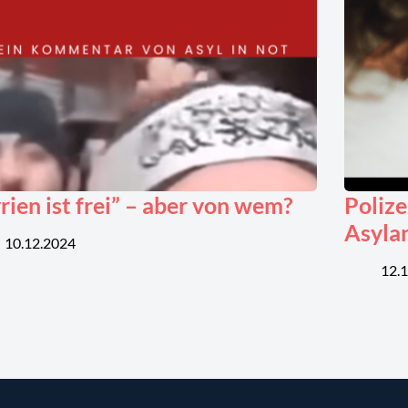
rien ist frei” – aber von wem?
Polize
Asyla
10.12.2024
12.