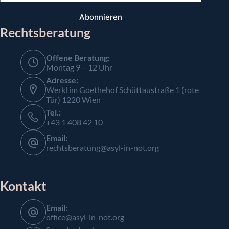
Abonnieren
Rechtsberatung
Offene Beratung:
Montag 9 – 12 Uhr
Adresse:
Werkl im Goethehof Schüttaustraße 1 (rote
Tür) 1220 Wien
Tel.:
+43 1 408 42 10
Email:
rechtsberatung@asyl-in-not.org
Kontakt
Email:
office@asyl-in-not.org