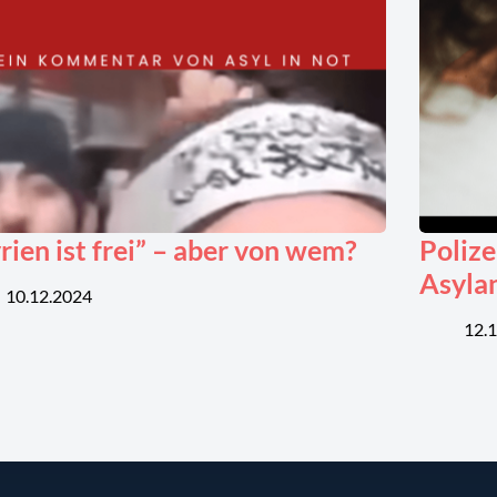
rien ist frei” – aber von wem?
Polize
Asyla
10.12.2024
12.