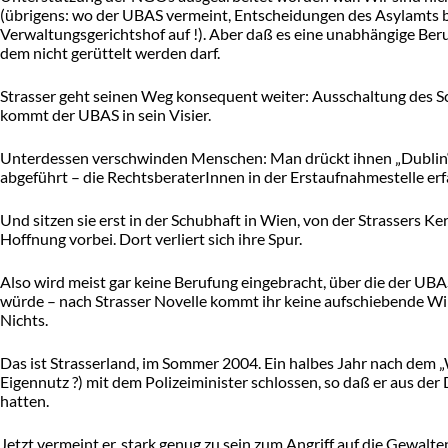
(übrigens: wo der UBAS vermeint, Entscheidungen des Asylamts be
Verwaltungsgerichtshof auf !). Aber daß es eine unabhängige Berufu
dem nicht gerüttelt werden darf.
Strasser geht seinen Weg konsequent weiter: Ausschaltung des Sc
kommt der UBAS in sein Visier.
Unterdessen verschwinden Menschen: Man drückt ihnen „Dublin“-
abgeführt – die RechtsberaterInnen in der Erstaufnahmestelle erf
Und sitzen sie erst in der Schubhaft in Wien, von der Strassers Ke
Hoffnung vorbei. Dort verliert sich ihre Spur.
Also wird meist gar keine Berufung eingebracht, über die der UB
würde – nach Strasser Novelle kommt ihr keine aufschiebende W
Nichts.
Das ist Strasserland, im Sommer 2004. Ein halbes Jahr nach dem „
Eigennutz ?) mit dem Polizeiminister schlossen, so daß er aus der
hatten.
Jetzt vermeint er, stark genug zu sein zum Angriff auf die Gewalte