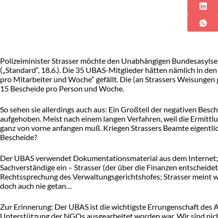
Polizeiminister Strasser möchte den Unabhängigen Bundesasylse
(„Standard“, 18.6.). Die 35 UBAS-Mitglieder hätten nämlich in d
pro Mitarbeiter und Woche“ gefällt. Die (an Strassers Weisungen
15 Bescheide pro Person und Woche.
So sehen sie allerdings auch aus: Ein Großteil der negativen Besc
aufgehoben. Meist nach einem langen Verfahren, weil die Ermittl
ganz von vorne anfangen muß. Kriegen Strassers Beamte eigentlich
Bescheide?
Der UBAS verwendet Dokumentationsmaterial aus dem Internet; S
Sachverständige ein – Strasser (der über die Finanzen entscheidet
Rechtssprechung des Verwaltungsgerichtshofes; Strasser meint wo
doch auch nie getan…
Zur Erinnerung: Der UBAS ist die wichtigste Errungenschaft des 
Unterstützung der NGOs ausgearbeitet worden war. Wir sind ni