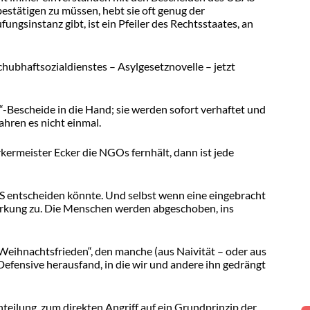
stätigen zu müssen, hebt sie oft genug der
ngsinstanz gibt, ist ein Pfeiler des Rechtsstaates, an
hubhaftsozialdienstes – Asylgesetznovelle – jetzt
Bescheide in die Hand; sie werden sofort verhaftet und
ahren es nicht einmal.
rkermeister Ecker die NGOs fernhält, dann ist jede
AS entscheiden könnte. Und selbst wenn eine eingebracht
irkung zu. Die Menschen werden abgeschoben, ins
Weihnachtsfrieden“, den manche (aus Naivität – oder aus
 Defensive herausfand, in die wir und andere ihn gedrängt
nteilung, zum direkten Angriff auf ein Grundprinzip der