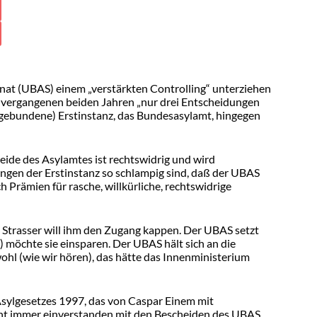
nat (UBAS) einem „verstärkten Controlling“ unterziehen
en vergangenen beiden Jahren „nur drei Entscheidungen
 gebundene) Erstinstanz, das Bundesasylamt, hingegen
heide des Asylamtes ist rechtswidrig und wird
ungen der Erstinstanz so schlampig sind, daß der UBAS
 Prämien für rasche, willkürliche, rechtswidrige
trasser will ihm den Zugang kappen. Der UBAS setzt
) möchte sie einsparen. Der UBAS hält sich an die
hl (wie wir hören), das hätte das Innenministerium
Asylgesetzes 1997, das von Caspar Einem mit
cht immer einverstanden mit den Bescheiden des UBAS