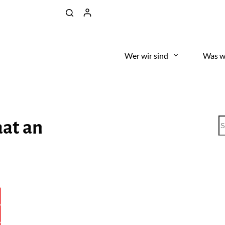
Wer wir sind
Was w
aat an