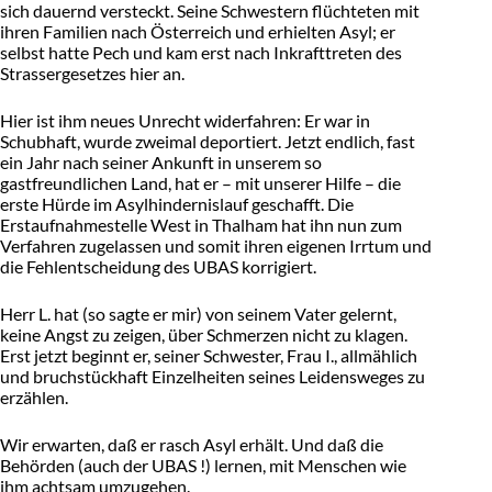
sich dauernd versteckt. Seine Schwestern flüchteten mit
ihren Familien nach Österreich und erhielten Asyl; er
selbst hatte Pech und kam erst nach Inkrafttreten des
Strassergesetzes hier an.
Hier ist ihm neues Unrecht widerfahren: Er war in
Schubhaft, wurde zweimal deportiert. Jetzt endlich, fast
ein Jahr nach seiner Ankunft in unserem so
gastfreundlichen Land, hat er – mit unserer Hilfe – die
erste Hürde im Asylhindernislauf geschafft. Die
Erstaufnahmestelle West in Thalham hat ihn nun zum
Verfahren zugelassen und somit ihren eigenen Irrtum und
die Fehlentscheidung des UBAS korrigiert.
Herr L. hat (so sagte er mir) von seinem Vater gelernt,
keine Angst zu zeigen, über Schmerzen nicht zu klagen.
Erst jetzt beginnt er, seiner Schwester, Frau I., allmählich
und bruchstückhaft Einzelheiten seines Leidensweges zu
erzählen.
Wir erwarten, daß er rasch Asyl erhält. Und daß die
Behörden (auch der UBAS !) lernen, mit Menschen wie
ihm achtsam umzugehen.