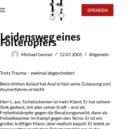
SPENDEN
Leidensweg eines
Folteropfers
Michael Genner
12.07.2005
Allgemein
Trotz Trauma – zweimal abgeschoben!
Beim dritten Anlauf hat Asyl in Not seine Zulassung zum
Asylverfahren erreicht
Herr L. aus Tschetschenien ist mein Klient. Er hat seinem
Volk gedient, mit aller seiner Kraft – erst als
Freiheitskämpfer gegen die Besatzungsmacht, dann als
Polizeibeamter im Kampf gegen den Terror. Er ist ein
großer, kräftiger Mann; aber seelisch kaputt: Er leidet an
einer posttraumatischen Belastungsstörung. In der