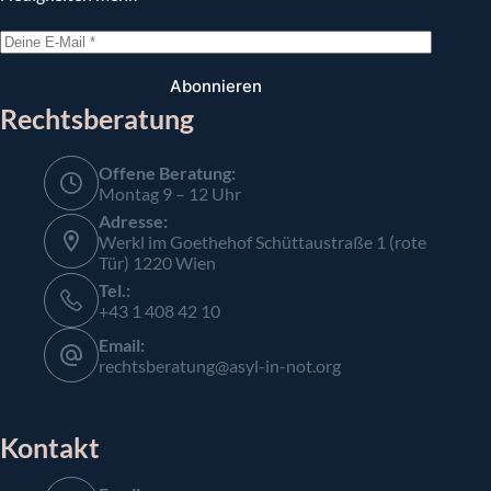
Abonnieren
Rechtsberatung
Offene Beratung:
Montag 9 – 12 Uhr
Adresse:
Werkl im Goethehof Schüttaustraße 1 (rote
Tür) 1220 Wien
Tel.:
+43 1 408 42 10
Email:
rechtsberatung@asyl-in-not.org
Kontakt