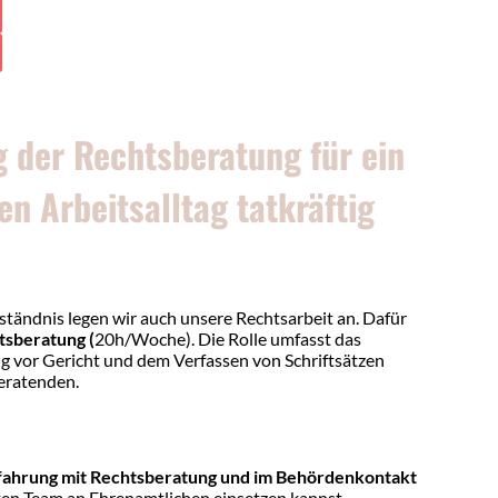
g der Rechtsberatung für ein
n Arbeitsalltag tatkräftig
rständnis legen wir auch unsere Rechtsarbeit an. Dafür
htsberatung
(
20h/Woche). Die Rolle umfasst das
ng vor Gericht und dem Verfassen von Schriftsätzen
beratenden.
Erfahrung mit Rechtsberatung und im Behördenkontakt
ten Team an Ehrenamtlichen einsetzen kannst.