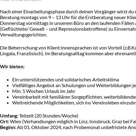
Nach einer Einarbeitungsphase durch deinen Vorgänger wirst d
Beratung montags von 9 – 13 Uhr für die Erstberatung neuer Klien
Donnerstag vormittags in unserem Büro an den laufenden Fällen a
(Geflüchtete/ Gewalt – und Repressionsbetroffene) zu Einvernahm
Verwaltungsgerichten.
Die Beherrschung von Klient:innensprachen ist von Vorteil (z.B.Kur
Lingala, Französisch). Im Beratungsalltag kommen aber ehrenamt
Wir bieten:
Ein unterstützendes und solidarisches Arbeitsklima
Vielfältiges Angebot an Schulungen und Weiterbildungen je
Min. 5 Wochen Urlaub im Jahr
Vereinbarkeit mit familiären Sorgepflichten, weiterbildende
Weitreichende Möglichkeiten, sich ins Vereinsleben einzub
Umfang:
Teilzeit (20 Stunden/Woche)
Ort:
Wien (Verhandlungen möglich in Linz, Innsbruck, Graz bei F
Beginn:
Ab 01. Oktober 2024, nach Probemonat unbefristete Ans