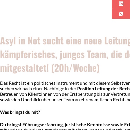
Asyl in Not sucht eine neue Leitun
kämpferisches, junges Team, die de
mitgestaltet! (20h/Woche)
Das Recht ist ein politisches Instrument und mit diesem Selbstve
suchen wir nach einer Nachfolge in der
Position Leitung der Rec
Betreuen von Klient:innen von der Erstberatung bis zur Vertretu
sowie den Überblick über unser Team an ehrenamtlichen Rechts
Was bringst du mit?
Du bringst Führungserfahrung, juristische Kenntnisse sowie 
mit
, welche du bei uns gemeinsam mit einem jungen und motivier