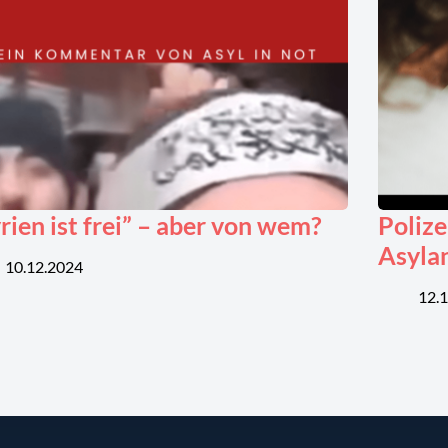
rien ist frei” – aber von wem?
Polize
Asyla
10.12.2024
12.