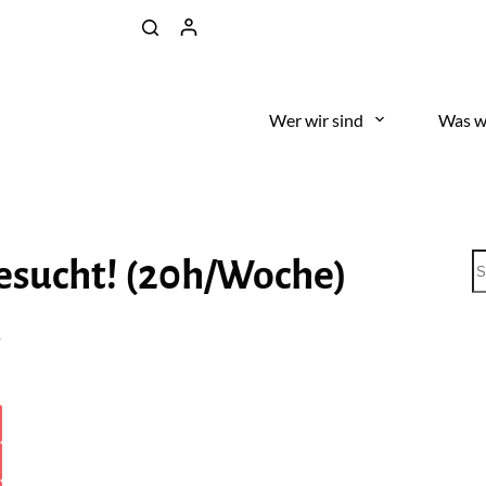
Wer wir sind
Was w
gesucht! (20h/Woche)
s