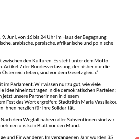
g, 9. Juni, von 16 bis 24 Uhr im Haus der Begegnung
sche, arabische, persische, afrikanische und polnische
t zwischen den Kulturen. Es steht unter dem Motto
 Artikel 7 der Bundesverfassung, der bisher nur die
in Österreich leben, sind vor dem Gesetz gleich.”
 im Parlament. Wir wissen nur zu gut, wie viele
die Idee hineinzutragen in die demokratischen Parteien;
 jetzt unsere PartnerInnen in diesem
m Fest das Wort ergreifen: Stadträtin Maria Vassilakou
hnen herzlich für ihre Solidarität.
t. Nach dem Wegfall nahezu aller Subventionen sind wir
d nehmen uns kein Blatt vor den Mund.
inge und Einwanderer. Im vergangenen Jahr wurden 35