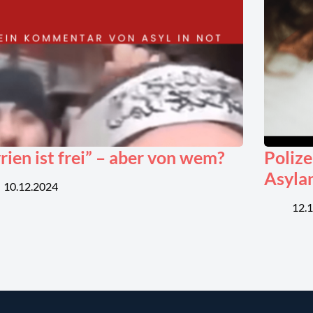
rien ist frei” – aber von wem?
Polize
Asyla
10.12.2024
12.