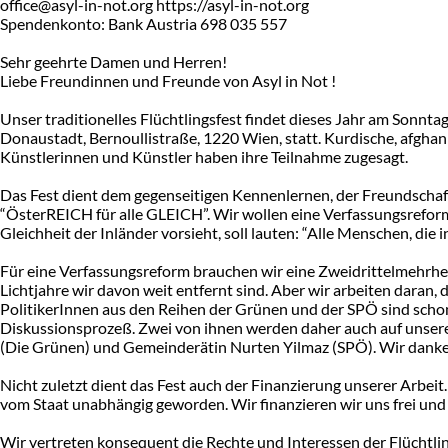
office@asyl-in-not.org https://asyl-in-not.org
Spendenkonto: Bank Austria 698 035 557
Sehr geehrte Damen und Herren!
Liebe Freundinnen und Freunde von Asyl in Not !
Unser traditionelles Flüchtlingsfest findet dieses Jahr am Sonnta
Donaustadt, Bernoullistraße, 1220 Wien, statt. Kurdische, afghani
Künstlerinnen und Künstler haben ihre Teilnahme zugesagt.
Das Fest dient dem gegenseitigen Kennenlernen, der Freundschaf
“ÖsterREICH für alle GLEICH”. Wir wollen eine Verfassungsreform.
Gleichheit der Inländer vorsieht, soll lauten: “Alle Menschen, die 
Für eine Verfassungsreform brauchen wir eine Zweidrittelmehrheit
Lichtjahre wir davon weit entfernt sind. Aber wir arbeiten daran, 
PolitikerInnen aus den Reihen der Grünen und der SPÖ sind schon
Diskussionsprozeß. Zwei von ihnen werden daher auch auf unsere
(Die Grünen) und Gemeinderätin Nurten Yilmaz (SPÖ). Wir danken i
Nicht zuletzt dient das Fest auch der Finanzierung unserer Arbei
vom Staat unabhängig geworden. Wir finanzieren wir uns frei un
Wir vertreten konsequent die Rechte und Interessen der Flüchtl