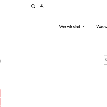
Wer wir sind
Was w
)