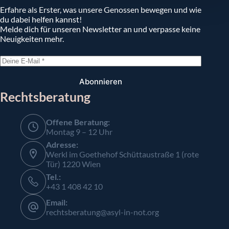
Erfahre als Erster, was unsere Genossen bewegen und wie
du dabei helfen kannst!
Melde dich für unseren Newsletter an und verpasse keine
Neuigkeiten mehr.
Abonnieren
Rechtsberatung
Offene Beratung:
Montag 9 – 12 Uhr
Adresse:
Werkl im Goethehof Schüttaustraße 1 (rote
Tür) 1220 Wien
Tel.:
+43 1 408 42 10
Email:
rechtsberatung@asyl-in-not.org