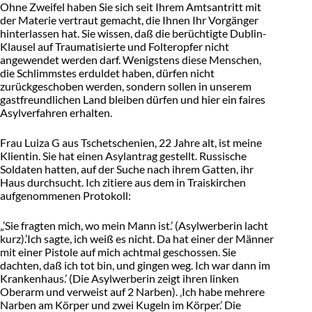
Ohne Zweifel haben Sie sich seit Ihrem Amtsantritt mit
der Materie vertraut gemacht, die Ihnen Ihr Vorgänger
hinterlassen hat. Sie wissen, daß die berüchtigte Dublin-
Klausel auf Traumatisierte und Folteropfer nicht
angewendet werden darf. Wenigstens diese Menschen,
die Schlimmstes erduldet haben, dürfen nicht
zurückgeschoben werden, sondern sollen in unserem
gastfreundlichen Land bleiben dürfen und hier ein faires
Asylverfahren erhalten.
Frau Luiza G aus Tschetschenien, 22 Jahre alt, ist meine
Klientin. Sie hat einen Asylantrag gestellt. Russische
Soldaten hatten, auf der Suche nach ihrem Gatten, ihr
Haus durchsucht. Ich zitiere aus dem in Traiskirchen
aufgenommenen Protokoll:
„’Sie fragten mich, wo mein Mann ist.’ (Asylwerberin lacht
kurz).’Ich sagte, ich weiß es nicht. Da hat einer der Männer
mit einer Pistole auf mich achtmal geschossen. Sie
dachten, daß ich tot bin, und gingen weg. Ich war dann im
Krankenhaus.’ (Die Asylwerberin zeigt ihren linken
Oberarm und verweist auf 2 Narben). ‚Ich habe mehrere
Narben am Körper und zwei Kugeln im Körper.’ Die